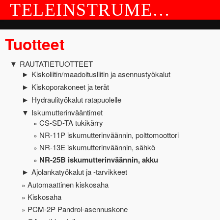
TELEINSTRUMENT OY
TUOTTEET
Tuotteet
YRITYS JA YHTEYSTIEDOT
RAUTATIETUOTTEET
▼
Kiskoliitin/maadoitusliitin ja asennustyökalut
►
Kiskoporakoneet ja terät
►
Hydraulityökalut ratapuolelle
►
Iskumutterinvääntimet
▼
CS-SD-TA tukikärry
NR-11P iskumutterinväännin, polttomoottori
NR-13E iskumutterinväännin, sähkö
NR-25B iskumutterinväännin, akku
Ajolankatyökalut ja -tarvikkeet
►
Automaattinen kiskosaha
Kiskosaha
PCM-2P Pandrol-asennuskone