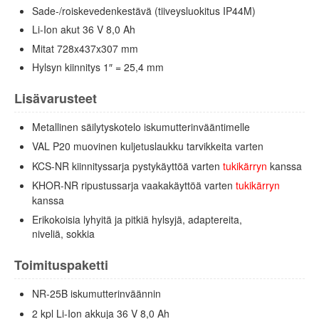
Sade-/roiskevedenkestävä (tiiveysluokitus IP44M)
Li-Ion akut 36 V 8,0 Ah
Mitat 728x437x307 mm
Hylsyn kiinnitys 1″ = 25,4 mm
Lisävarusteet
Metallinen säilytyskotelo iskumutterinvääntimelle
VAL P20 muovinen kuljetuslaukku tarvikkeita varten
KCS-NR kiinnityssarja pystykäyttöä varten
tukikärryn
kanssa
KHOR-NR ripustussarja vaakakäyttöä varten
tukikärryn
kanssa
Erikokoisia lyhyitä ja pitkiä hylsyjä, adaptereita,
niveliä, sokkia
Toimituspaketti
NR-25B iskumutterinväännin
2 kpl Li-Ion akkuja 36 V 8,0 Ah