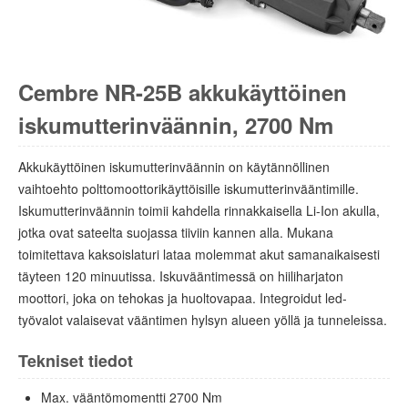
Cembre NR-25B akkukäyttöinen
iskumutterinväännin, 2700 Nm
Akkukäyttöinen iskumutterinväännin on käytännöllinen
vaihtoehto polttomoottorikäyttöisille iskumutterinvääntimille.
Iskumutterinväännin toimii kahdella rinnakkaisella Li-Ion akulla,
jotka ovat sateelta suojassa tiiviin kannen alla. Mukana
toimitettava kaksoislaturi lataa molemmat akut samanaikaisesti
täyteen 120 minuutissa. Iskuvääntimessä on hiiliharjaton
moottori, joka on tehokas ja huoltovapaa. Integroidut led-
työvalot valaisevat vääntimen hylsyn alueen yöllä ja tunneleissa.
Tekniset tiedot
Max. vääntömomentti 2700 Nm