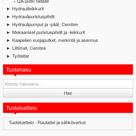
QA-putki radalle
Hydraulileikkurit
►
Hydraulipuristuspihdit
►
Hydraulipumput ja -päät, Cembre
►
Mekaaniset puristuspihdit ja -leikkurit
►
Kaapelien suojaputket, merkintä ja asennus
►
Liittimet, Cembre
►
Työteltat
►
Tuotehaku
Tuoteluettelo
Tuoteluettelo - Rautatiet ja sähköverkot