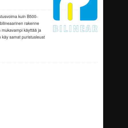
stusvoima kuin B500-
bilineaarinen rakenne
 on mukavampi käyttää ja
n käy samat puristusleuat