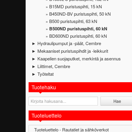
B15MD puristuspihti, 15 kN
B450ND-BV puristuspihti, 50 kN
B500 puristuspihti, 63 kN
B500ND puristuspihti, 60 kN
BD600ND puristuspihti, 60 kN
Hydraulipumput ja -päät, Cembre
►
Mekaaniset puristuspihdit ja -leikkurit
►
Kaapelien suojaputket, merkintä ja asennus
►
Liittimet, Cembre
►
Työteltat
►
Tuotehaku
Tuoteluettelo
Tuoteluettelo - Rautatiet ja sähköverkot