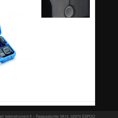
at) teleinstrument.fi – Rajapaaluntie 3A10, 02970 ESPOO