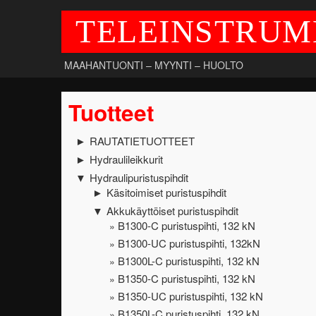
TELEINSTRUM
MAAHANTUONTI – MYYNTI – HUOLTO
Tuotteet
RAUTATIETUOTTEET
►
Hydraulileikkurit
►
Hydraulipuristuspihdit
▼
Käsitoimiset puristuspihdit
►
Akkukäyttöiset puristuspihdit
▼
B1300-C puristuspihti, 132 kN
B1300-UC puristuspihti, 132kN
B1300L-C puristuspihti, 132 kN
B1350-C puristuspihti, 132 kN
B1350-UC puristuspihti, 132 kN
B1350L-C puristuspihti, 132 kN