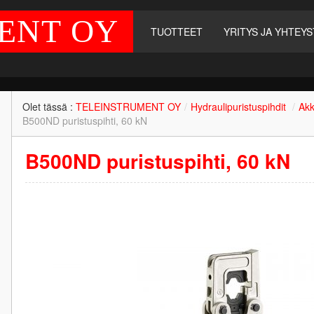
ENT OY
TUOTTEET
YRITYS JA YHTEYS
Olet tässä :
TELEINSTRUMENT OY
/
Hydraulipuristuspihdit
/
Akk
B500ND puristuspihti, 60 kN
B500ND puristuspihti, 60 kN