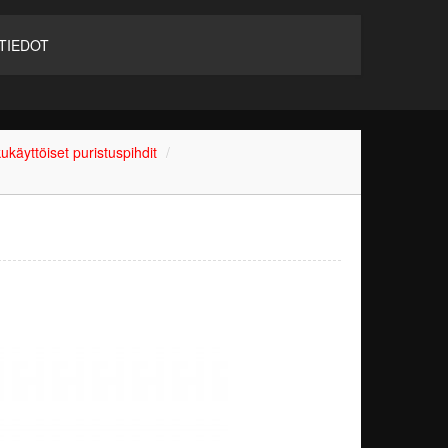
TIEDOT
ukäyttöiset puristuspihdit
/