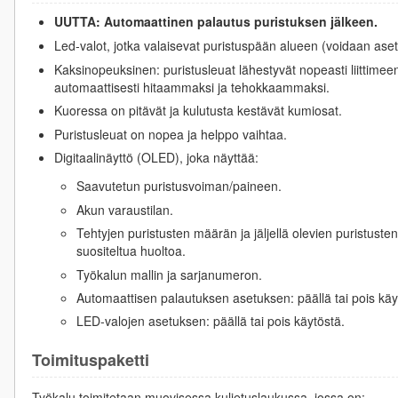
UUTTA: Automaattinen palautus puristuksen jälkeen.
Led-valot, jotka valaisevat puristuspään alueen (voidaan aset
Kaksinopeuksinen: puristusleuat lähestyvät nopeasti liittim
automaattisesti hitaammaksi ja tehokkaammaksi.
Kuoressa on pitävät ja kulutusta kestävät kumiosat.
Puristusleuat on nopea ja helppo vaihtaa.
Digitaalinäyttö (OLED), joka näyttää:
Saavutetun puristusvoiman/paineen.
Akun varaustilan.
Tehtyjen puristusten määrän ja jäljellä olevien puristus
suositeltua huoltoa.
Työkalun mallin ja sarjanumeron.
Automaattisen palautuksen asetuksen: päällä tai pois käy
LED-valojen asetuksen: päällä tai pois käytöstä.
Toimituspaketti
Työkalu toimitetaan muovisessa kuljetuslaukussa, jossa on: