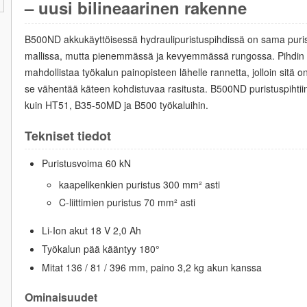
– uusi bilineaarinen rakenne
B500ND akkukäyttöisessä hydraulipuristuspihdissä on sama puri
mallissa, mutta pienemmässä ja kevyemmässä rungossa. Pihdin 
mahdollistaa työkalun painopisteen lähelle rannetta, jolloin sitä
se vähentää käteen kohdistuvaa rasitusta. B500ND puristuspihtii
kuin HT51, B35-50MD ja B500 työkaluihin.
Tekniset tiedot
Puristusvoima 60 kN
kaapelikenkien puristus 300 mm² asti
C-liittimien puristus 70 mm² asti
Li-Ion akut 18 V 2,0 Ah
Työkalun pää kääntyy 180°
Mitat 136 / 81 / 396 mm, paino 3,2 kg akun kanssa
Ominaisuudet