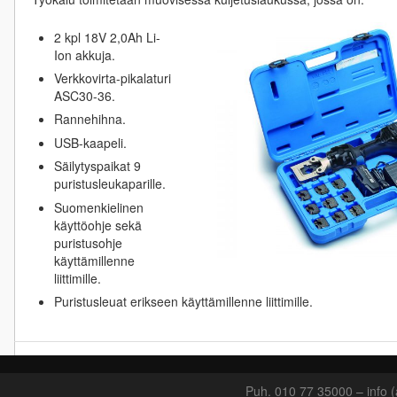
2 kpl 18V 2,0Ah Li-
Ion akkuja.
Verkkovirta-pikalaturi
ASC30-36.
Rannehihna.
USB-kaapeli.
Säilytyspaikat 9
puristusleukaparille.
Suomenkielinen
käyttöohje sekä
puristusohje
käyttämillenne
liittimille.
Puristusleuat erikseen käyttämillenne liittimille.
Puh. 010 77 35000 – info (