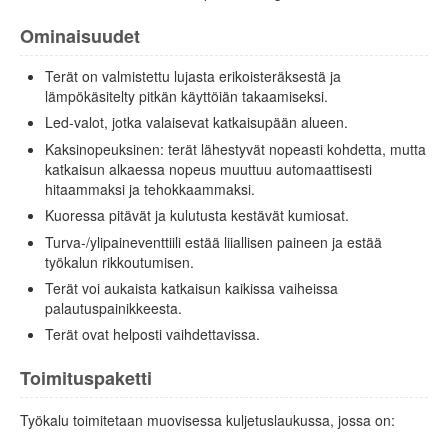
Ominaisuudet
Terät on valmistettu lujasta erikoisteräksestä ja
lämpökäsitelty pitkän käyttöiän takaamiseksi.
Led-valot, jotka valaisevat katkaisupään alueen.
Kaksinopeuksinen: terät lähestyvät nopeasti kohdetta, mutta
katkaisun alkaessa nopeus muuttuu automaattisesti
hitaammaksi ja tehokkaammaksi.
Kuoressa pitävät ja kulutusta kestävät kumiosat.
Turva-/ylipaineventtiili estää liiallisen paineen ja estää
työkalun rikkoutumisen.
Terät voi aukaista katkaisun kaikissa vaiheissa
palautuspainikkeesta.
Terät ovat helposti vaihdettavissa.
Toimituspaketti
Työkalu toimitetaan muovisessa kuljetuslaukussa, jossa on: