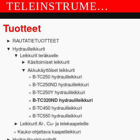
TELEINSTRUMENT OY
TUOTTEET
Tuotteet
YRITYS JA YHTEYSTIEDOT
RAUTATIETUOTTEET
►
Hydraulileikkurit
▼
Leikkurit teräkselle
▼
Käsitoimiset leikkurit
►
Akkukäyttöiset leikkurit
▼
B-TC250 hydraulileikkuri
B-TC250ND hydraulileikkuri
B-TC250Y hydraulileikkuri
B-TC320ND hydraulileikkuri
B-TC450 hydraulileikkuri
B-TC550 hydraulileikkuri
Leikkurit Al-, Cu- ja telekaapeleille
►
Kauko-ohjattava kaapelileikkuri
Hydraulipuristuspihdit
►