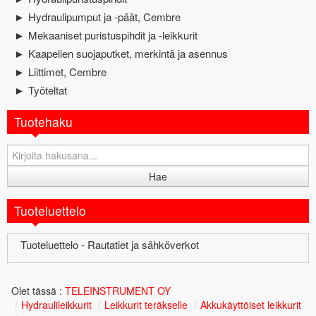
Hydraulipumput ja -päät, Cembre
►
Mekaaniset puristuspihdit ja -leikkurit
►
Kaapelien suojaputket, merkintä ja asennus
►
Liittimet, Cembre
►
Työteltat
►
Tuotehaku
Tuoteluettelo
Tuoteluettelo - Rautatiet ja sähköverkot
Olet tässä :
TELEINSTRUMENT OY
/
Hydraulileikkurit
/
Leikkurit teräkselle
/
Akkukäyttöiset leikkurit