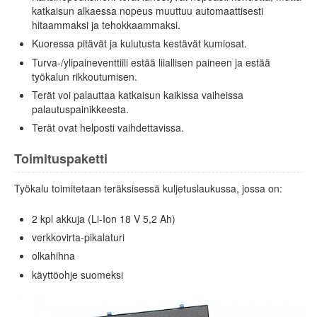
katkaisun alkaessa nopeus muuttuu automaattisesti
hitaammaksi ja tehokkaammaksi.
Kuoressa pitävät ja kulutusta kestävät kumiosat.
Turva-/ylipaineventtiili estää liiallisen paineen ja estää
työkalun rikkoutumisen.
Terät voi palauttaa katkaisun kaikissa vaiheissa
palautuspainikkeesta.
Terät ovat helposti vaihdettavissa.
Toimituspaketti
Työkalu toimitetaan teräksisessä kuljetuslaukussa, jossa on:
2 kpl akkuja (Li-Ion 18 V 5,2 Ah)
verkkovirta-pikalaturi
olkahihna
käyttöohje suomeksi