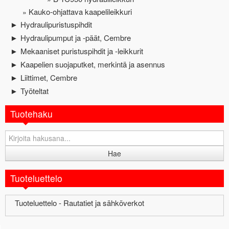
Kauko-ohjattava kaapelileikkuri
Hydraulipuristuspihdit
►
Hydraulipumput ja -päät, Cembre
►
Mekaaniset puristuspihdit ja -leikkurit
►
Kaapelien suojaputket, merkintä ja asennus
►
Liittimet, Cembre
►
Työteltat
►
Tuotehaku
Tuoteluettelo
Tuoteluettelo - Rautatiet ja sähköverkot