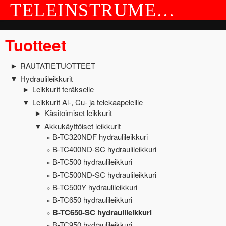
TELEINSTRUMENT OY
TUOTTEET
Tuotteet
YRITYS JA YHTEYSTIEDOT
RAUTATIETUOTTEET
►
Hydraulileikkurit
▼
Leikkurit teräkselle
►
Leikkurit Al-, Cu- ja telekaapeleille
▼
Käsitoimiset leikkurit
►
Akkukäyttöiset leikkurit
▼
B-TC320NDF hydraulileikkuri
B-TC400ND-SC hydraulileikkuri
B-TC500 hydraulileikkuri
B-TC500ND-SC hydraulileikkuri
B-TC500Y hydraulileikkuri
B-TC650 hydraulileikkuri
B-TC650-SC hydraulileikkuri
B-TC950 hydraulileikkuri