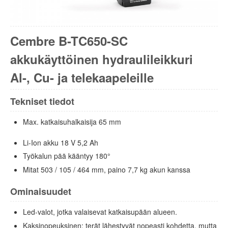
Cembre B-TC650-SC
akkukäyttöinen hydraulileikkuri
Al-, Cu- ja telekaapeleille
Tekniset tiedot
Max. katkaisuhalkaisija 65 mm
Li-Ion akku 18 V 5,2 Ah
Työkalun pää kääntyy 180°
Mitat 503 / 105 / 464 mm, paino 7,7 kg akun kanssa
Ominaisuudet
Led-valot, jotka valaisevat katkaisupään alueen.
Kaksinopeuksinen: terät lähestyvät nopeasti kohdetta, mutta