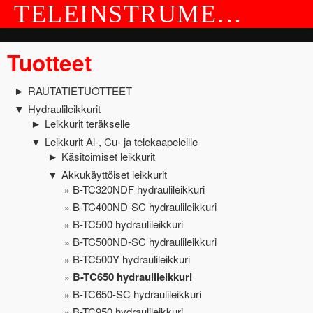
TELEINSTRUMENT OY
TUOTTEET
Tuotteet
YRITYS JA YHTEYSTIEDOT
RAUTATIETUOTTEET
►
Hydraulileikkurit
▼
Leikkurit teräkselle
►
Leikkurit Al-, Cu- ja telekaapeleille
▼
Käsitoimiset leikkurit
►
Akkukäyttöiset leikkurit
▼
B-TC320NDF hydraulileikkuri
B-TC400ND-SC hydraulileikkuri
B-TC500 hydraulileikkuri
B-TC500ND-SC hydraulileikkuri
B-TC500Y hydraulileikkuri
B-TC650 hydraulileikkuri
B-TC650-SC hydraulileikkuri
B-TC950 hydraulileikkuri