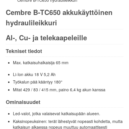
Cembre B-TC650 hydraulileikkuri
Cembre B-TC650 akkukäyttöinen
hydraulileikkuri
Al-, Cu- ja telekaapeleille
Tekniset tiedot
Max. katkaisuhalkaisija 65 mm
Li-Ion akku 18 V 5,2 Ah
Työkalun pää kääntyy 180°
Mitat 429 / 83 / 415 mm, paino 6,4 kg akun kanssa
Ominaisuudet
Led-valot, jotka valaisevat katkaisupään alueen.
Kaksinopeuksinen: terät lähestyvät nopeasti kohdetta, mutta
katkaisun alkaessa nopeus muuttuu automaattisesti