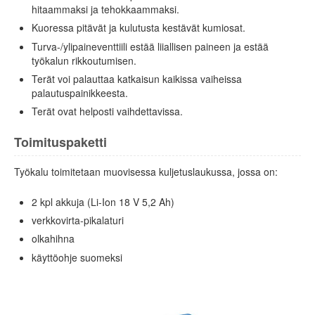
hitaammaksi ja tehokkaammaksi.
Kuoressa pitävät ja kulutusta kestävät kumiosat.
Turva-/ylipaineventtiili estää liiallisen paineen ja estää
työkalun rikkoutumisen.
Terät voi palauttaa katkaisun kaikissa vaiheissa
palautuspainikkeesta.
Terät ovat helposti vaihdettavissa.
Toimituspaketti
Työkalu toimitetaan muovisessa kuljetuslaukussa, jossa on:
2 kpl akkuja (Li-Ion 18 V 5,2 Ah)
verkkovirta-pikalaturi
olkahihna
käyttöohje suomeksi