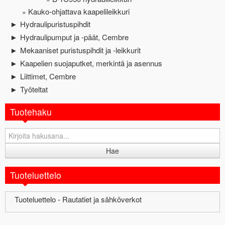
Kauko-ohjattava kaapelileikkuri
Hydraulipuristuspihdit
►
Hydraulipumput ja -päät, Cembre
►
Mekaaniset puristuspihdit ja -leikkurit
►
Kaapelien suojaputket, merkintä ja asennus
►
Liittimet, Cembre
►
Työteltat
►
Tuotehaku
Tuoteluettelo
Tuoteluettelo - Rautatiet ja sähköverkot